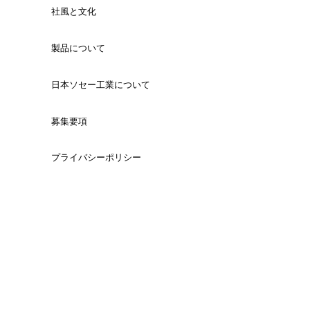
社風と文化
製品について
日本ソセー工業について
募集要項
プライバシーポリシー